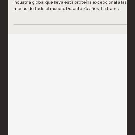
Laitram Machinery ahora es miembro
del Consejo Mundial del Camarón
Rstamos orgullosos de celebrar el camarón y la increíble
industria global que lleva esta proteína excepcional a las
mesas de todo el mundo. Durante 75 años, Laitram
Machinery ha estado a la vanguardia de la innovación en el
procesamiento de camarones, asociándose con
procesadores de todo el mundo para ofrecer tecnología
de punta, diseños SMART