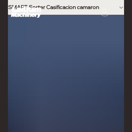
SMART Sorter Casificacion camaron