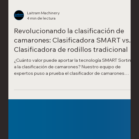
Laitram Machinery
4 min de lectura
Revolucionando la clasificación de
camarones: Clasificadora SMART vs.
Clasificadora de rodillos tradicional
¿Cuánto valor puede aportar la tecnología SMART Sorting
a la clasificación de camarones? Nuestro equipo de
expertos puso a prueba el clasificador de camarones
SMART frente a un clasificador de rodillos tradicional
(clasificador dimensional), utilizando lotes idénticos de
camarones HOSO, HLSO, bajo condiciones estrictamente
controladas.