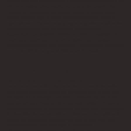
página son solo explicaciones e información generales y de
alto nivel sobre cómo escribir su propio documento de
Política de Privacidad. No debes confiar en este artículo
como consejo legal o como recomendaciones sobre lo
que realmente debes hacer, porque no podemos saber de
antemano cuáles son las políticas de privacidad
específicas que deseas establecer entre tu negocio y tus
clientes y visitantes. Le recomendamos que busque
asesoramiento legal para ayudarle a comprender y asistirle
en la creación de su propia Política de Privacidad.
POLÍTICA DE PRIVACIDAD - LO BÁSICO
QUÉ INCLUIR EN LA POLÍTICA DE PRIVACIDAD
Dicho esto, una política de privacidad es una declaración
que revela algunas o todas las formas en que un sitio web
recopila, utiliza, divulga, procesa y gestiona los datos de
sus visitantes y clientes. Por lo general, también incluye una
declaración sobre el compromiso del sitio web de proteger
la privacidad de sus visitantes o clientes, y una explicación
sobre los diferentes mecanismos que el sitio web está
implementando para proteger la privacidad.
Diferentes jurisdicciones tienen diferentes obligaciones