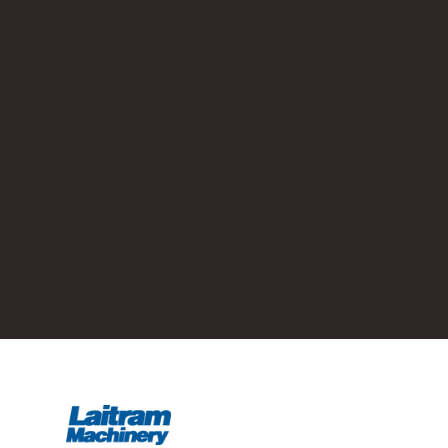
Privacidad suele abordar este tipo de
cuestiones: los tipos de información que
recopila el sitio web y la manera en que
recopila los datos; una explicación sobre por
qué el sitio web recopila este tipo de
información; ¿Cuáles son las prácticas del
sitio web al compartir la información con
terceros? formas en que sus visitantes y
clientes pueden ejercer sus derechos de
acuerdo con la legislación de privacidad
pertinente; las prácticas específicas en
materia de recogida de datos de menores; y
mucho, mucho más.
Para obtener más información sobre esto,
consulte nuestro artículo "
Creación de una
política de privacidad
".