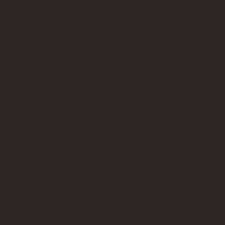
Dicho esto, una política de privacidad es una
declaración que revela algunas o todas las
formas en que un sitio web recopila, utiliza,
divulga, procesa y gestiona los datos de sus
visitantes y clientes. Por lo general, también
incluye una declaración sobre el compromiso del
sitio web de proteger la privacidad de sus
visitantes o clientes, y una explicación sobre los
diferentes mecanismos que el sitio web está
implementando para proteger la privacidad.
Diferentes jurisdicciones tienen diferentes
obligaciones legales sobre lo que debe incluirse
en una Política de Privacidad. Usted es
responsable de asegurarse de seguir la
legislación pertinente a sus actividades y
ubicación.
QUÉ INCLUIR EN LA POLÍTICA DE PRIVACIDAD
En términos generales, una Política de Privacidad
suele abordar este tipo de cuestiones: los tipos
de información que recopila el sitio web y la
manera en que recopila los datos; una explicación
sobre por qué el sitio web recopila este tipo de