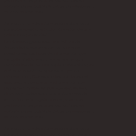
pertinente; las prácticas específicas en
materia de recogida de datos de menores; y
mucho, mucho más.
Para obtener más información sobre esto,
consulte nuestro artículo "
Creación de una
política de privacidad
".
En términos generales, una Política de
Privacidad suele abordar este tipo de
cuestiones: los tipos de información que
recopila el sitio web y la manera en que
recopila los datos; una explicación sobre por
qué el sitio web recopila este tipo de
información; ¿Cuáles son las prácticas del
sitio web al compartir la información con
terceros? formas en que sus visitantes y
clientes pueden ejercer sus derechos de
acuerdo con la legislación de privacidad
pertinente; las prácticas específicas en
materia de recogida de datos de menores; y
mucho, mucho más.
Para obtener más información sobre esto,
consulte nuestro artículo "
Creación de una