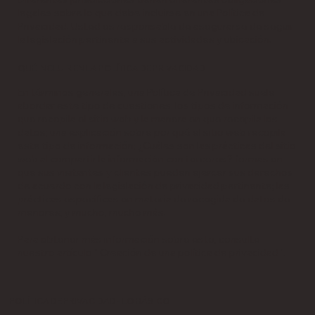
legales sobre lo que debe incluirse en una Política de
Privacidad. Usted es responsable de asegurarse de seguir
la legislación pertinente a sus actividades y ubicación.
QUÉ INCLUIR EN LA POLÍTICA DE PRIVACIDAD
En términos generales, una Política de Privacidad suele
abordar este tipo de cuestiones: los tipos de información
que recopila el sitio web y la manera en que recopila los
datos; una explicación sobre por qué el sitio web recopila
este tipo de información; ¿Cuáles son las prácticas del sitio
web al compartir la información con terceros? formas en
que sus visitantes y clientes pueden ejercer sus derechos
de acuerdo con la legislación de privacidad pertinente; las
prácticas específicas en materia de recogida de datos de
menores; y mucho, mucho más.
Para obtener más información sobre esto, consulte
nuestro artículo "
Creación de una política de privacidad
".
POLÍTICA DE PRIVACIDAD - LO BÁSICO