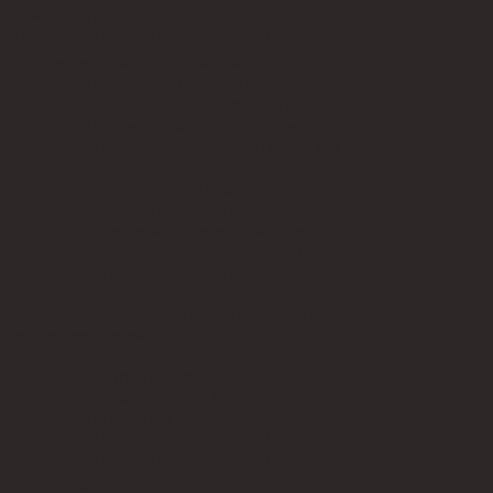
política de privacidad
".
QUÉ INCLUIR EN LA POLÍTICA DE PRIVACIDAD
En términos generales, una Política de
Privacidad suele abordar este tipo de
cuestiones: los tipos de información que
recopila el sitio web y la manera en que
recopila los datos; una explicación sobre por
qué el sitio web recopila este tipo de
información; ¿Cuáles son las prácticas del
sitio web al compartir la información con
terceros? formas en que sus visitantes y
clientes pueden ejercer sus derechos de
acuerdo con la legislación de privacidad
pertinente; las prácticas específicas en
materia de recogida de datos de menores; y
mucho, mucho más.
Para obtener más información sobre esto,
consulte nuestro artículo "
Creación de una
política de privacidad
".
QUÉ INCLUIR EN LA POLÍTICA DE PRIVACIDAD
QUÉ INCLUIR EN LA POLÍTICA DE PRIVACIDAD
En términos generales, una Política de