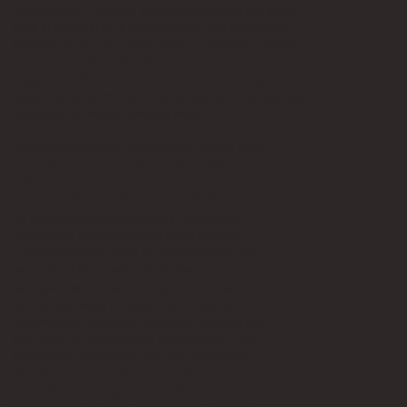
información; ¿Cuáles son las prácticas del sitio
web al compartir la información con terceros?
formas en que sus visitantes y clientes pueden
ejercer sus derechos de acuerdo con la
legislación de privacidad pertinente; las prácticas
específicas en materia de recogida de datos de
menores; y mucho, mucho más.
Para obtener más información sobre esto,
consulte nuestro artículo "
Creación de una
política de privacidad
".
QUÉ INCLUIR EN LA POLÍTICA DE PRIVACIDAD
En términos generales, una Política de
Privacidad suele abordar este tipo de
cuestiones: los tipos de información que
recopila el sitio web y la manera en que
recopila los datos; una explicación sobre por
qué el sitio web recopila este tipo de
información; ¿Cuáles son las prácticas del
sitio web al compartir la información con
terceros? formas en que sus visitantes y
clientes pueden ejercer sus derechos de
acuerdo con la legislación de privacidad