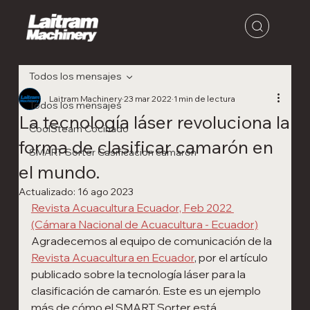
Todos los mensajes
Laitram Machinery
23 mar 2022
1 min de lectura
Todos los mensajes
La tecnología láser revoluciona la
CoolSteam Cocinado
forma de clasificar camarón en
SMART Sorter Casificacion camaron
el mundo.
Actualizado:
16 ago 2023
Revista Acuacultura Ecuador, Feb 2022 
(Cámara Nacional de Acuacultura - Ecuador)
Agradecemos al equipo de comunicación de la 
Revista Acuacultura en Ecuador
, por el artículo 
publicado sobre la tecnología láser para la 
clasificación de camarón. Este es un ejemplo 
más de cómo el SMART Sorter está 