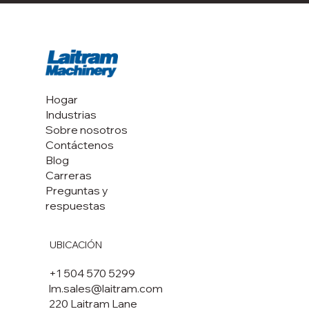
Laitram Machinery ahora es miembro del
Consejo Mundial del Camarón
Hogar
Industrias
Sobre nosotros
Contáctenos
Blog
Carreras
Preguntas y
respuestas
UBICACIÓN
+1 504 570 5299
lm.sales@laitram.com
220 Laitram Lane