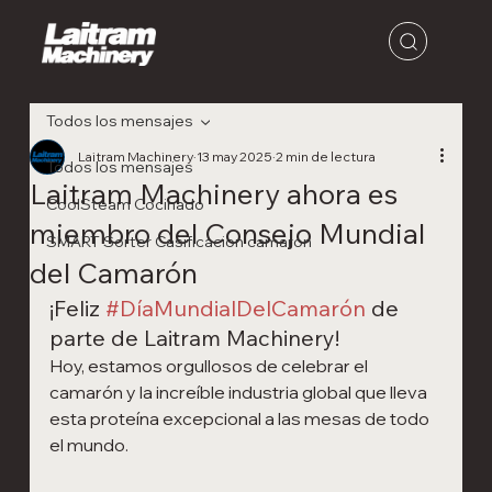
Todos los mensajes
Laitram Machinery
13 may 2025
2 min de lectura
Todos los mensajes
Laitram Machinery ahora es
CoolSteam Cocinado
miembro del Consejo Mundial
SMART Sorter Casificacion camaron
del Camarón
¡Feliz 
#DíaMundialDelCamarón
 de 
parte de Laitram Machinery!
Hoy, estamos orgullosos de celebrar el 
camarón y la increíble industria global que lleva 
esta proteína excepcional a las mesas de todo 
el mundo.