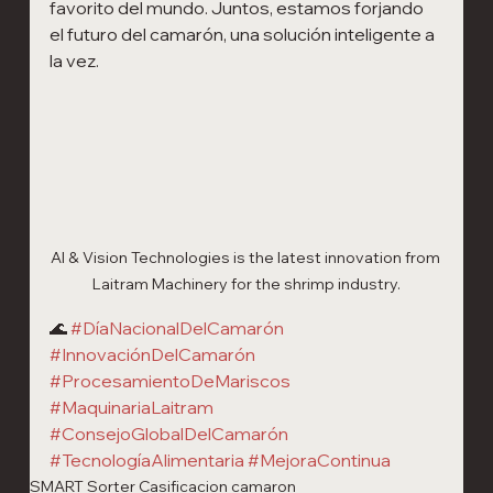
favorito del mundo. Juntos, estamos forjando 
el futuro del camarón, una solución inteligente a 
la vez.
AI & Vision Technologies is the latest innovation from 
Laitram Machinery for the shrimp industry.
🌊 
#DíaNacionalDelCamarón
#InnovaciónDelCamarón
#ProcesamientoDeMariscos
#MaquinariaLaitram
#ConsejoGlobalDelCamarón
#TecnologíaAlimentaria
#MejoraContinua
SMART Sorter Casificacion camaron