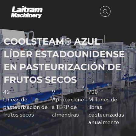
COOLSTEAM® AZUL
LÍDER ESTADOUNIDENSE
EN PASTEURIZACIÓN DE
FRUTOS SECOS
700
42
9
Millones de
Líneas de
Aprobacione
libras
pasteurización de
s TERP de
pasteurizadas
frutos secos
almendras
anualmente