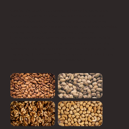
Calidad de producto consistentemente excelente.
Aspecto y sabor crudos, textura crujiente natural.
Suave y flexible: Probado en los frutos secos más
sensibles. Validado para almendras, pistachos, semillas,
nueces, anacardos, macadamias y pecanas.
El proceso CoolSteam mitiga prácticamente toda la
absorción de humedad y el levantamiento de la piel,
eliminando así la alteración de la textura y la calidad de
cada nuez. CoolSteam® Blue produce un producto de
calidad excepcionalmente consistente.