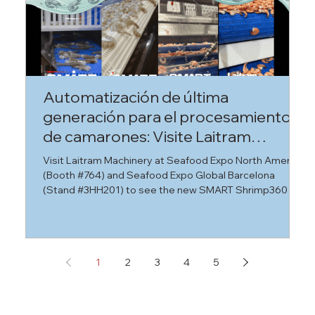
Automatización de última
C
generación para el procesamiento
d
de camarones: Visite Laitram
s
Machinery en Seafood Expo Boston
Visit Laitram Machinery at Seafood Expo North America
D
& Barcelona 2026
(Booth #764) and Seafood Expo Global Barcelona
p
(Stand #3HH201) to see the new SMART Shrimp360™
u
and SUPER SORTER. Reduce labor by 80% with our
M
latest shrimp processing automation. Hand‑peeled
d
shrimp quality. Automated at scale.
p
p
1
2
3
4
5
c