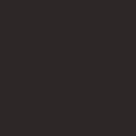
Características
Capacidad: Nuggets de 4.000 a 7.400 libras/hor
Número de carriles: 6
Expulsión: Transportadores de extracción
Informes SMART: supervise el rendimiento de la
máquina de forma remota con funciones de
informes innovadoras que permiten una
optimización basada en datos.