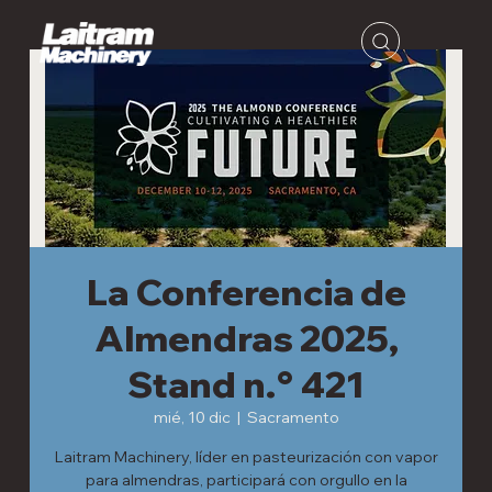
La Conferencia de
Almendras 2025,
Stand n.° 421
mié, 10 dic
  |  
Sacramento
Laitram Machinery, líder en pasteurización con vapor
para almendras, participará con orgullo en la