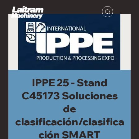
IPPE 25 - Stand
C45173 Soluciones
de
clasificación/clasifica
ción SMART