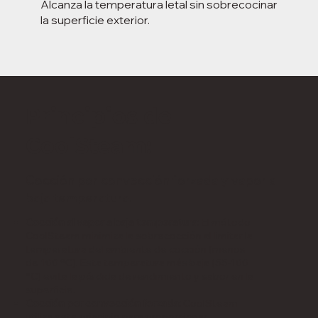
Alcanza la temperatura letal sin sobrecocinar
la superficie exterior.
Principios de
CoolSteam:
Cocción por convección forzada y vapor a
baja temperatura.
Cocción al vapor a baja temperatura:
El método
CoolSteam minimiza la sobrecocción al limitar la
temperatura del ambiente de cocción (menos
de 100 °C). Esta temperatura más baja (55-100
°C) evita la pérdida de rendimiento y sabor en la
superficie.
Cocción por convección forzada:
CoolSteam
utiliza este principio para proporcionar