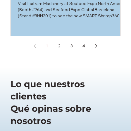
Machinery en Seafood Expo Boston
Visit Laitram Machinery at Seafood Expo North America
D
& Barcelona 2026
(Booth #764) and Seafood Expo Global Barcelona
p
(Stand #3HH201) to see the new SMART Shrimp360™
u
and SUPER SORTER. Reduce labor by 80% with our
M
latest shrimp processing automation. Hand‑peeled
d
shrimp quality. Automated at scale.
p
p
1
2
3
4
c
Lo que nuestros
clientes
Qué opinas sobre
nosotros