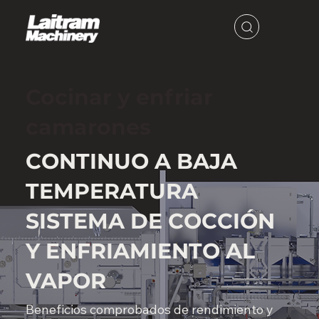
Cocinar y enfriar
camarones
CONTINUO A BAJA
TEMPERATURA
SISTEMA DE COCCIÓN
Y ENFRIAMIENTO AL
VAPOR
Beneficios comprobados de rendimiento y