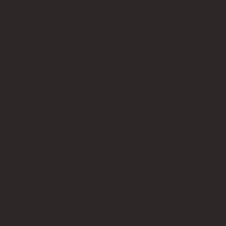
cocción y enfriamiento continuo de camarones a
vapor a baja temperatura, con una reducción del
95 % de agua gracias a la recirculación. Ahorro
de mano de obra con mínima interacción
humana. Tiempos de cocción más rápidos y
mayor rendimiento gracias a la banda metálica;
los camarones se enfrían más rápido a una
temperatura central final más baja.
Tanque de alimentación a granel automático
Olla CoolSteam patentada con tapas y correa
metálica
Enfriador de lluvia actualizado
Opción para diseño de enfriador de película
descendente con especificaciones Laitram
(marca OMEGA)
RTD
Zapatillas
Tanque de tamiz
CIP automatizado de tuberías
Sistema de dosificación de ácido peracético
(PAA)
Sistema de control de espuma