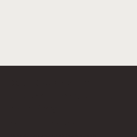
CoolSteam MVP:
Sistema completo de
cocción y
enfriamiento
Una solución completa e integrada para la