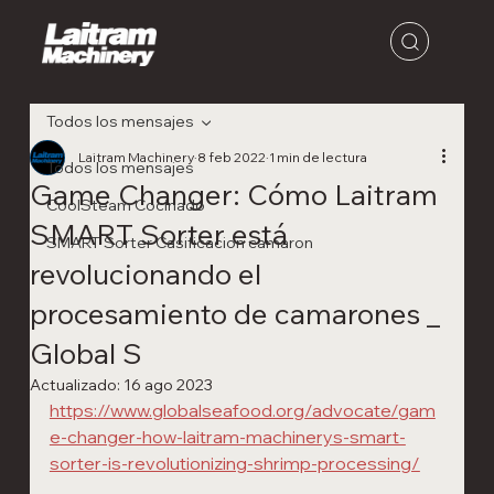
Todos los mensajes
Laitram Machinery
8 feb 2022
1 min de lectura
Todos los mensajes
Game Changer: Cómo Laitram
CoolSteam Cocinado
SMART Sorter está
SMART Sorter Casificacion camaron
revolucionando el
procesamiento de camarones _
Global S
Actualizado:
16 ago 2023
https://www.globalseafood.org/advocate/gam
e-changer-how-laitram-machinerys-smart-
sorter-is-revolutionizing-shrimp-processing/