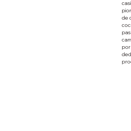
cas
pio
de 
coc
pas
cam
por
ded
pro