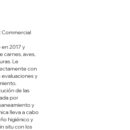
t​ Commercial
S en 2017 y
e carnes, aves,
uras. Le
irectamente con
s evaluaciones y
miento,
ución de las
dada por
 saneamiento y
nica lleva a cabo
ño higiénico y
n situ con los