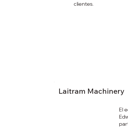
clientes.
Laitram Machinery
El 
Edw
par